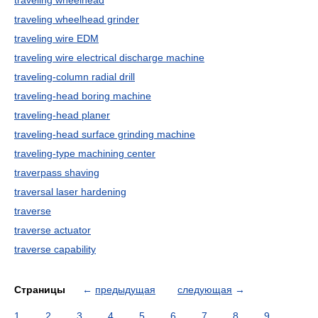
traveling wheelhead
traveling wheelhead grinder
traveling wire EDM
traveling wire electrical discharge machine
traveling-column radial drill
traveling-head boring machine
traveling-head planer
traveling-head surface grinding machine
traveling-type machining center
traverpass shaving
traversal laser hardening
traverse
traverse actuator
traverse capability
Страницы
←
предыдущая
следующая
→
1
2
3
4
5
6
7
8
9